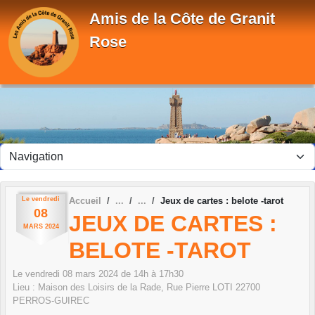
Panneau de gestion des cookies
Amis de la Côte de Granit
Rose
Le
vendredi
Accueil
Jeux de cartes : belote -tarot
08
JEUX DE CARTES :
MARS
2024
BELOTE -TAROT
Le
vendredi
08
mars
2024
de 14h à 17h30
Lieu :
Maison des Loisirs de la Rade, Rue Pierre LOTI
22700
PERROS-GUIREC