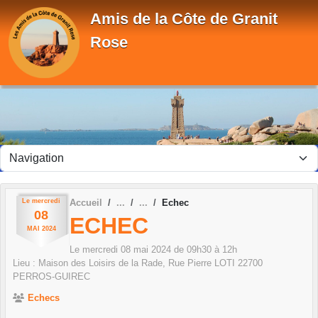
Panneau de gestion des cookies
Amis de la Côte de Granit
Rose
Le
mercredi
Accueil
Echec
08
ECHEC
MAI
2024
Le
mercredi
08
mai
2024
de 09h30 à 12h
Lieu :
Maison des Loisirs de la Rade, Rue Pierre LOTI
22700
PERROS-GUIREC
Echecs