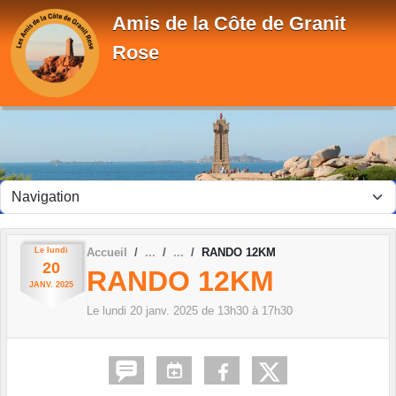
Panneau de gestion des cookies
Amis de la Côte de Granit
Rose
Le
lundi
Accueil
RANDO 12KM
20
RANDO 12KM
JANV.
2025
Le
lundi
20
janv.
2025
de 13h30 à 17h30