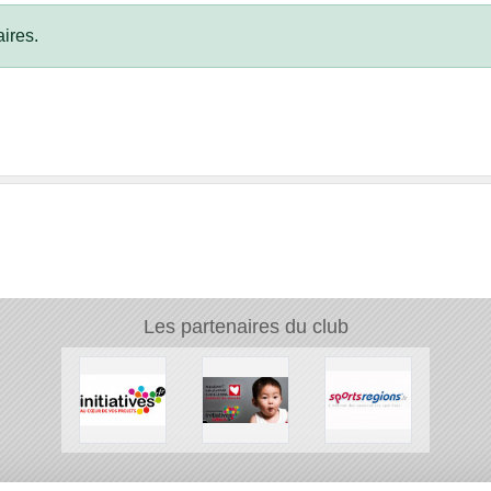
ires.
Les partenaires du club