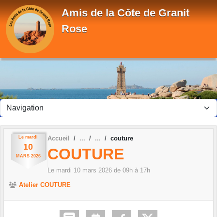
Panneau de gestion des cookies
Amis de la Côte de Granit
Rose
Le
mardi
Accueil
couture
10
COUTURE
MARS
2026
Le
mardi
10
mars
2026
de 09h à 17h
Atelier COUTURE