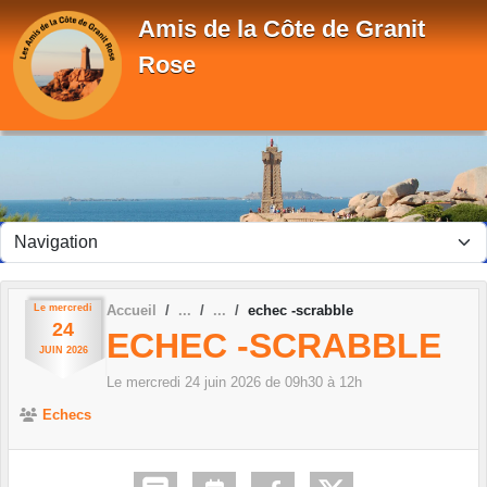
Panneau de gestion des cookies
Amis de la Côte de Granit
Rose
Le
mercredi
Accueil
echec -scrabble
24
ECHEC -SCRABBLE
JUIN
2026
Le
mercredi
24
juin
2026
de 09h30 à 12h
Echecs