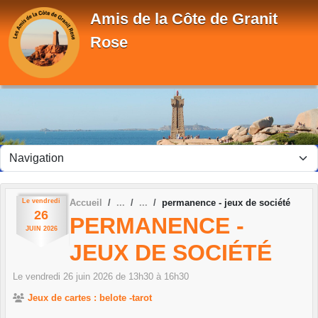
Panneau de gestion des cookies
Amis de la Côte de Granit
Rose
Le
vendredi
Accueil
permanence - jeux de société
26
PERMANENCE -
JUIN
2026
JEUX DE SOCIÉTÉ
Le
vendredi
26
juin
2026
de 13h30 à 16h30
Jeux de cartes : belote -tarot