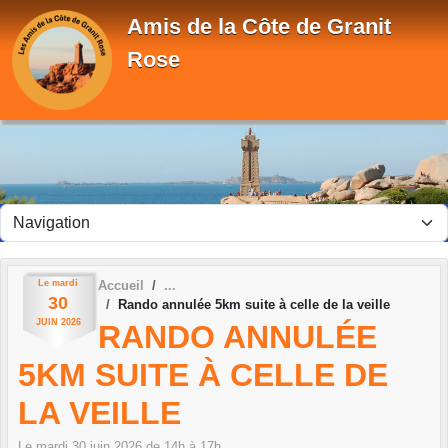
Panneau de gestion des cookies
Amis de la Côte de Granit
Rose
Le
mardi
Accueil
30
Rando annulée 5km suite à celle de la veille
JUIN
2026
RANDO ANNULÉE
5KM SUITE À CELLE DE
LA VEILLE
Le
mardi
30
juin
2026
de 14h à 17h