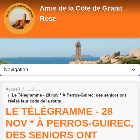
Panneau de gestion des cookies
Amis de la Côte de Granit
Rose
Accueil
Le Télégramme - 28 nov * À Perros-Guirec, des seniors ont
révisé leur code de la route
LE TÉLÉGRAMME - 28
NOV * À PERROS-GUIREC,
DES SENIORS ONT